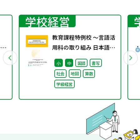
学校経営
教育課程特例校 ～言語活
──
用科の取り組み 日本語分
る
野編～
小
中
国語
書写
“当
社会
地図
算数
ー
学級経営
直