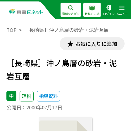
資料をさがす
教科の広場
ログイン
メニュー
TOP
［長崎県］沖ノ島層の砂岩・泥岩互層
お気に入りに追加
［長崎県］沖ノ島層の砂岩・泥
岩互層
中
理科
指導資料
公開日：
2000年07月17日