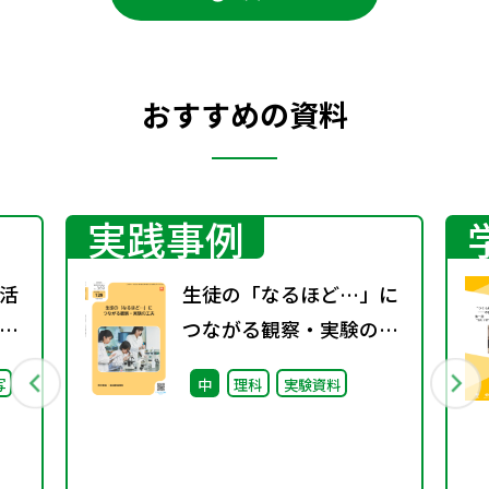
おすすめの資料
実践事例
活
生徒の「なるほど…」に
」
つながる観察・実験の工
語」
夫（特別課題129）
写
中
理科
実験資料