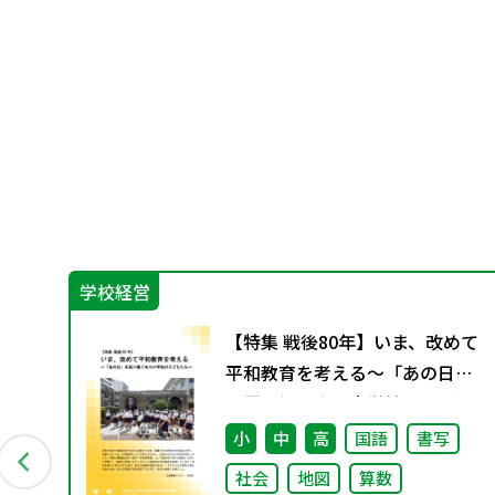
学校経営
【特集 戦後80年】いま、改めて
やさ
平和教育を考える〜「あの日」
を語り継ぐ本川小学校の子ども
たち〜
小
中
高
国語
書写
社会
地図
算数