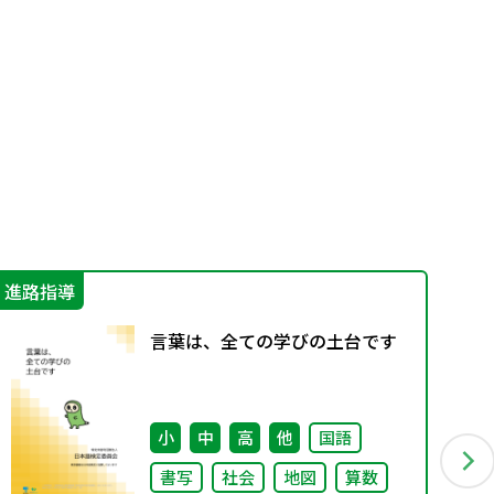
進路指導
学
言葉は、全ての学びの土台です
小
中
高
他
国語
書写
社会
地図
算数