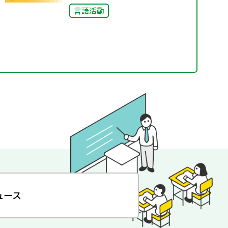
言語活動
ュース