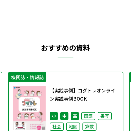
おすすめの資料
機関誌・情報誌
【実践事例】コグトレオンライ
ン実践事例BOOK
小
中
高
国語
書写
社会
地図
算数