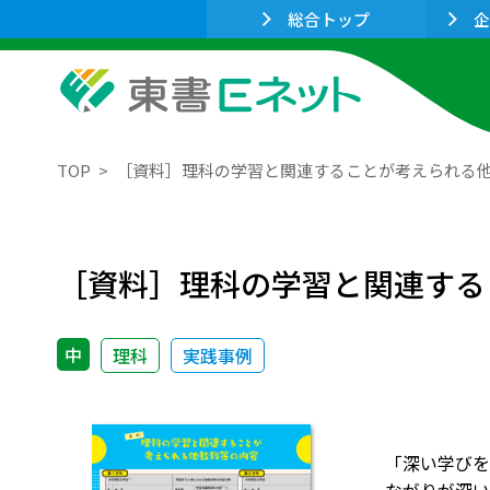
総合トップ
企
TOP
［資料］理科の学習と関連することが考えられる
［資料］理科の学習と関連する
中
理科
実践事例
「深い学びを