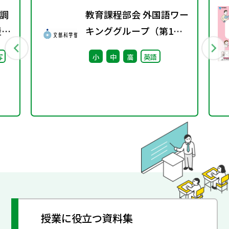
調
教育課程部会 外国語ワー
援教
キンググループ（第1
通
回） 配付資料
写
小
中
高
英語
調
授業に役立つ資料集