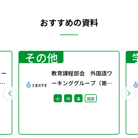
おすすめの資料
その他
ャー
教育課程部会 外国語ワ
す
ーキンググループ（第2
法
回） 配付資料
小
中
高
英語
て