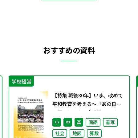
おすすめの資料
学校経営
【特集 戦後80年】いま、改めて
平和教育を考える〜「あの日」
を語り継ぐ本川小学校の子ども
たち〜
小
中
高
国語
書写
社会
地図
算数