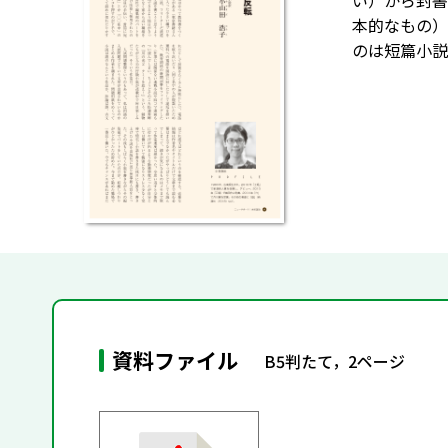
い）から封書
本的なもの）
のは短篇小説
資料ファイル
B5判たて，2ページ