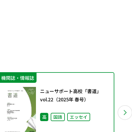
機関誌・情報誌
カ
ニューサポート高校「書道」
vol.22（2025年 春号）
高
国語
エッセイ