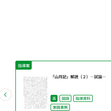
指導案
別
「山月記」解読（２）―試論―
高
国語
指導資料
実践事例