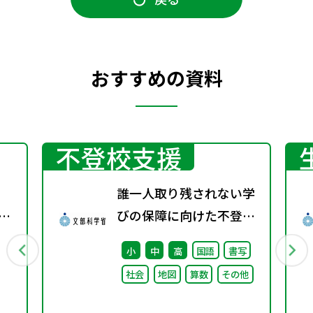
おすすめの資料
不登校支援
誰一人取り残されない学
～ラ
びの保障に向けた不登校
対策推進本部（第4回）
小
中
高
国語
書写
安心して学べる魅力ある
社会
地図
算数
その他
学校づくりの推進に向け
た方向性等について議論