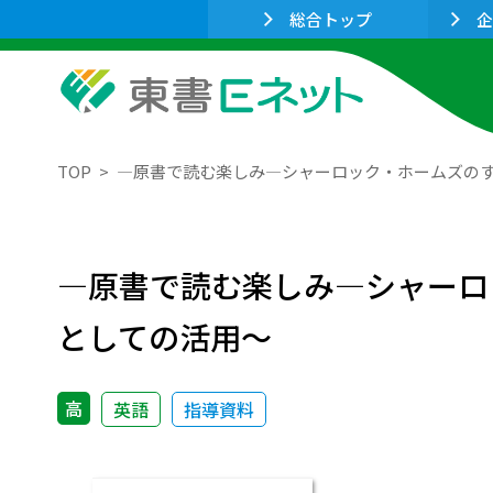
総合トップ
企
TOP
―原書で読む楽しみ―シャーロック・ホームズの
―原書で読む楽しみ―シャーロ
としての活用～
高
英語
指導資料