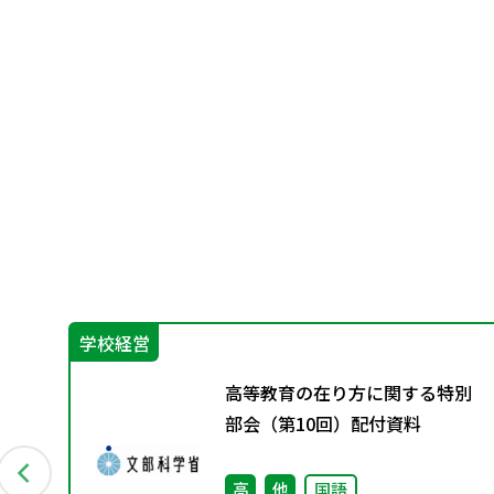
学校経営
ッ
高等教育の在り方に関する特別
部会（第10回）配付資料
の教
高
他
国語