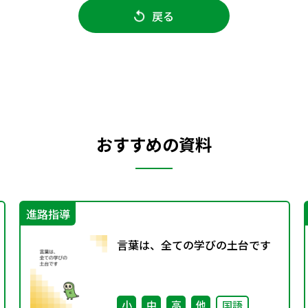
戻る
おすすめの資料
進路指導
言葉は、全ての学びの土台です
小
中
高
他
国語