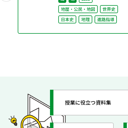
地歴・公民・地図
世界史
日本史
地理
進路指導
授業に役立つ資料集