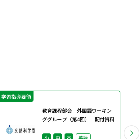
学習指導要領
学
教育課程部会 外国語ワーキン
ググループ（第4回） 配付資料
小
中
高
英語