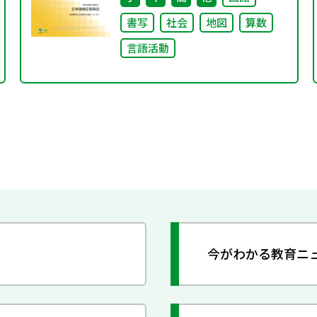
書写
社会
地図
算数
言語活動
今がわかる教育ニ