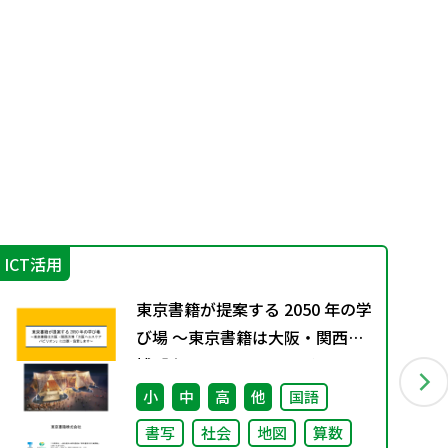
ICT活用
学
東京書籍が提案する 2050 年の学
び場 ～東京書籍は大阪・関西万
博「大阪ヘルスケア パビリオ
ン」に出展・協賛します～
小
中
高
他
国語
書写
社会
地図
算数