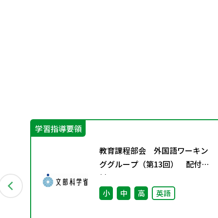
学習指導要領
教育課程部会 外国語ワーキン
保護
ググループ（第13回） 配付資
や
料
小
中
高
英語