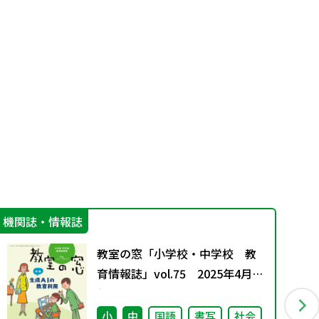
機関誌・情報誌
学
教室の窓「小学校・中学校 教
育情報誌」vol.75 2025年4月発
行
小
中
国語
書写
社会