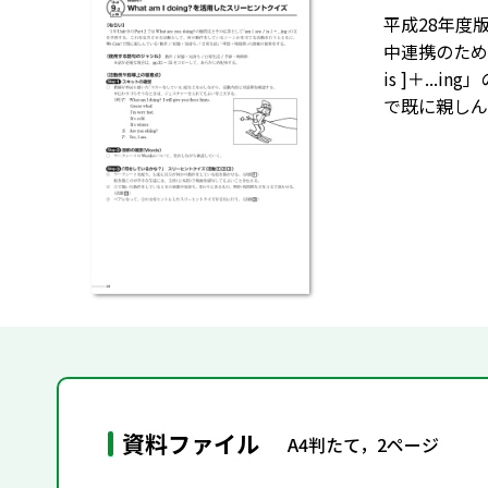
平成28年度版
中連携のために』
is ]＋..
で既に親しん
資料ファイル
A4判たて，2ページ