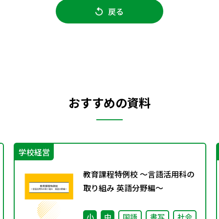
戻る
おすすめの資料
学校経営
教育課程特例校 ～言語活用科の
取り組み 英語分野編～
小
中
国語
書写
社会