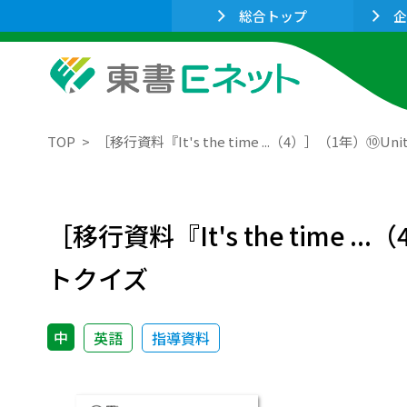
総合トップ
企
TOP
［移行資料『It's the time ...（4）］（1年）⑩U
［移行資料『It's the time .
トクイズ
中
英語
指導資料