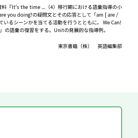
t's the time ...（4）移行期における語彙指導の小
e you doing?の疑問文とその応答として「am [ are /
しているシーンかを当てる活動を行うとともに， We Can!
の語彙の復習をする。Unitの発展的な指導例。
東京書籍（株） 英語編集部