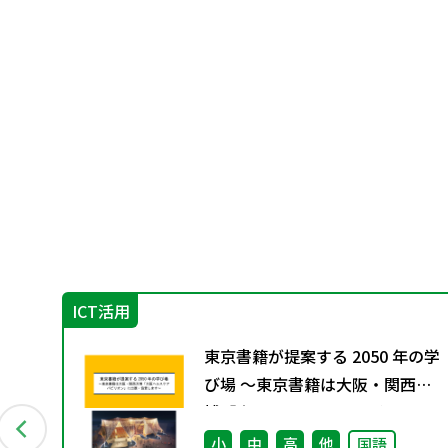
ICT活用
教
東京書籍が提案する 2050 年の学
1月発
び場 ～東京書籍は大阪・関西万
博「大阪ヘルスケア パビリオ
ン」に出展・協賛します～
会
小
中
高
他
国語