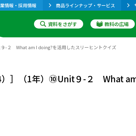
業情報・採用情報
商品ラインナップ・サービス
資料をさがす
教科の広場
nit９-２ What am I doing?を活用したスリーヒントクイズ
..（4）］（1年）⑩Unit９-２ What