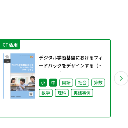
ICT活用
IC
デジタル学習基盤におけるフィ
ードバックをデザインする（特
別課題138）
小
中
国語
社会
算数
数学
理科
実践事例