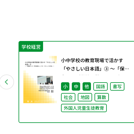
学校経営
キ
小中学校の教育現場で活かす
付資
「やさしい日本語」③ ～「保護
者への（学校運営としての）や
さしい日本語」～
小
中
他
国語
書写
社会
地図
算数
外国人児童生徒教育