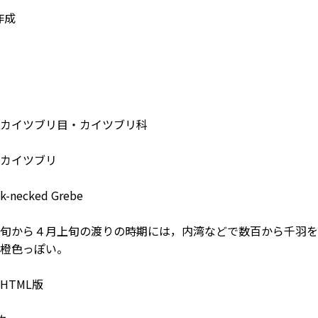
作成
カイツブリ目・カイツブリ科
カイツブリ
-necked Grebe
旬から４月上旬の渡りの時期には，内湾などで数百から千羽を
橙色っぽい。
HTML版