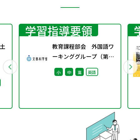
学習指導要領
土
教育課程部会 外国語ワ
ーキンググループ（第9
回） 配付資料
小
中
高
英語