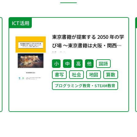
ICT活用
東京書籍が提案する 2050 年の学
び場 ～東京書籍は大阪・関西万
博「大阪ヘルスケア パビリオ
ン」に出展・協賛します～
小
中
高
他
国語
書写
社会
地図
算数
プログラミング教育・STEAM教育