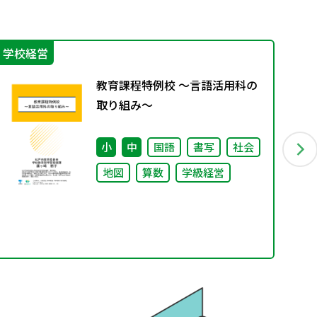
学校経営
防
教育課程特例校 ～言語活用科の
取り組み～
小
中
国語
書写
社会
地図
算数
学級経営