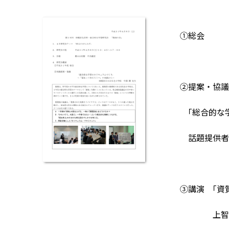
①総会
②提案・協議
｢総合的な学
話題提供者 
③講演 ｢資
上智大学 