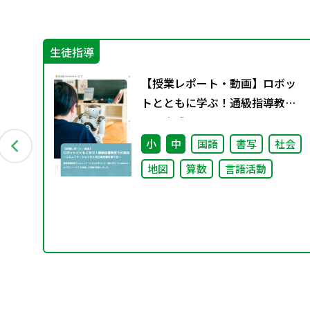
生徒指導
課
【授業レポート・動画】ロボッ
トとともに学ぶ！通級指導教室
での実践～コミュニケーション
力と自己肯定感を育てる～
小
中
国語
書写
社会
地図
算数
言語活動