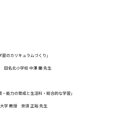
習のカリキュラムづくり｣
田名北小学校 中澤 蘭 先生
質・能力の育成と生活科・総合的な学習｣
教授 奈須 正裕 先生