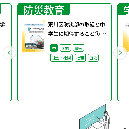
防災教育
学
荒川区防災部の取組と中
学生に期待すること① ～
行
概要編～
中
国語
書写
社会・地図
地理
歴史