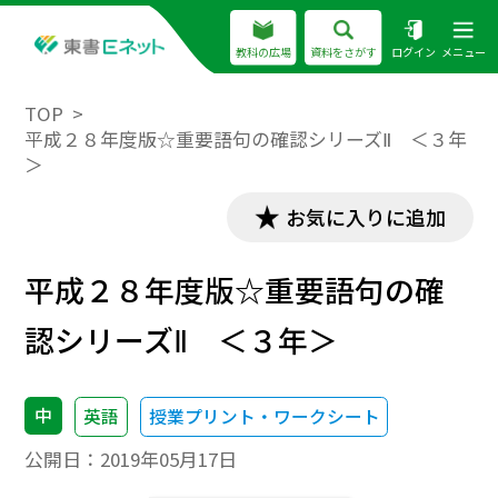
教科の広場
資料をさがす
ログイン
メニュー
TOP
平成２８年度版☆重要語句の確認シリーズⅡ ＜３年
＞
お気に入りに追加
平成２８年度版☆重要語句の確
認シリーズⅡ ＜３年＞
中
英語
授業プリント・ワークシート
公開日：
2019年05月17日