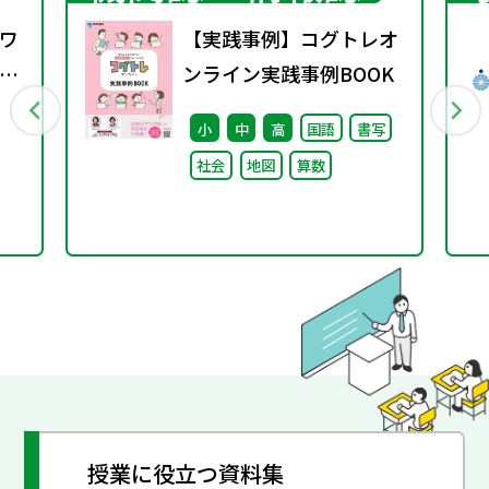
ワ
【実践事例】コグトレオ
13
ンライン実践事例BOOK
小
中
高
国語
書写
社会
地図
算数
授業に役立つ資料集