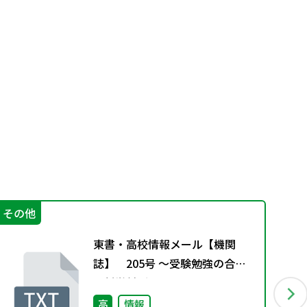
その他
そ
東書・高校情報メール【機関
誌】 205号 ～受験勉強の合間
の哲学対話～
高
情報