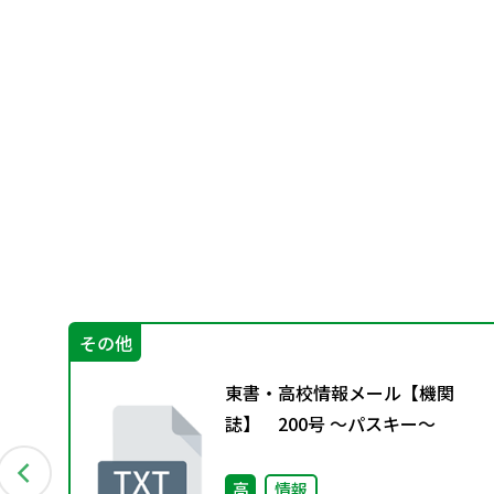
その他
ー
東書・高校情報メール【機関
付資
誌】 200号 ～パスキー～
高
情報