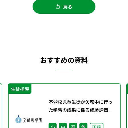
戻る
おすすめの資料
生徒指導
不登校児童生徒が欠席中に行っ
た学習の成果に係る成績評価に
ついて（通知）
小
中
高
他
国語