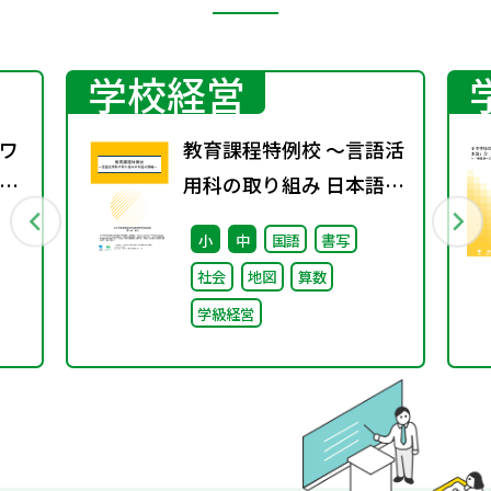
学校経営
ワ
教育課程特例校 ～言語活
2
用科の取り組み 日本語分
野編～
小
中
国語
書写
社会
地図
算数
学級経営