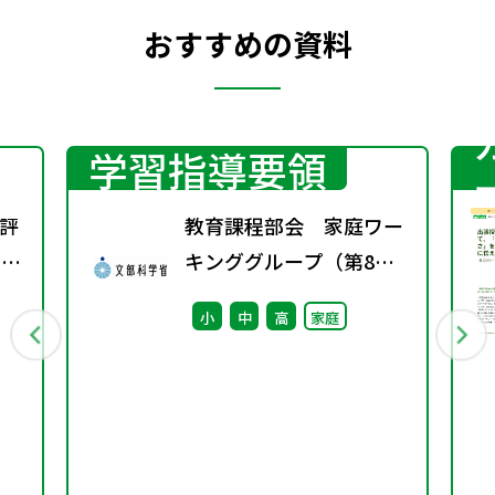
おすすめの資料
学習指導要領
評
教育課程部会 家庭ワー
回）
キンググループ（第8
回） 配付資料
小
中
高
家庭