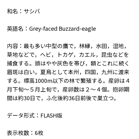
和名：サシバ
英語名：Grey-faced Buzzard-eagle
内容：最も多い中型の鷹で，林縁，水田，湿地，
草地などで，ヘビ，トカゲ，カエル，昆虫などを
捕食する。頭はやや灰色を帯び，額とこれに続く
眉斑は白い。夏鳥として本州，四国，九州に渡来
する。標高1000m以下の林で繁殖する。産卵は４
月下旬～５月上旬で，産卵数は２～４個。抱卵期
間は約30日で，ふ化後約36日前後で巣立つ。
データ形式：FLASH版
表示枚数：6枚