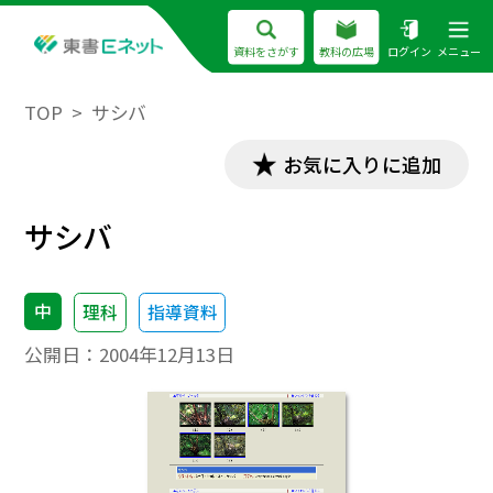
資料をさがす
教科の広場
ログイン
メニュー
TOP
サシバ
お気に入りに追加
サシバ
中
理科
指導資料
公開日：
2004年12月13日