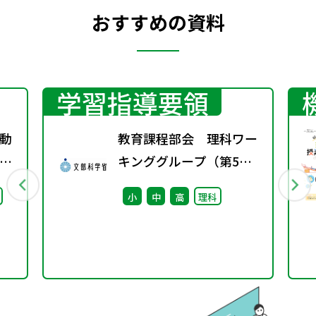
おすすめの資料
学習指導要領
動
教育課程部会 理科ワー
第
キンググループ（第5
回） 配付資料
小
中
高
理科