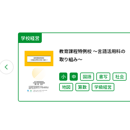
学校経営
グ
教育課程特例校 ～言語活用科の
資料
取り組み～
ー
小
中
国語
書写
社会
地図
算数
学級経営