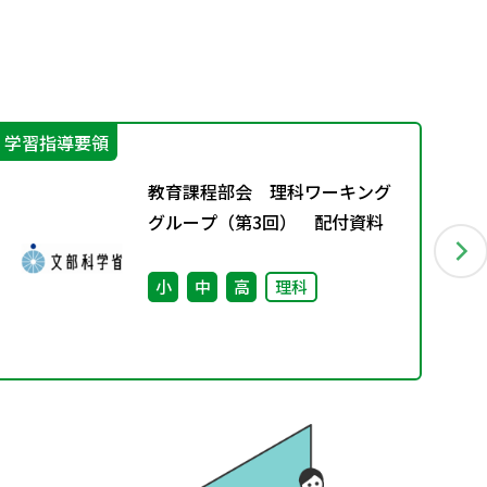
学習指導要領
防
教育課程部会 理科ワーキング
グループ（第3回） 配付資料
小
中
高
理科