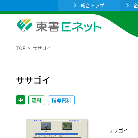
総合トップ
企
TOP
ササゴイ
ササゴイ
中
理科
指導資料
ササゴイ