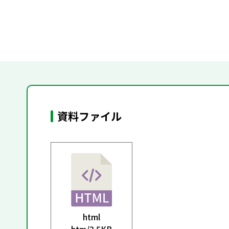
資料ファイル
html
htm/
3.5KB