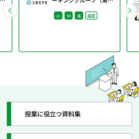
7
ーキンググループ（第10
回） 配付資料
小
中
高
英語
授業に役立つ資料集