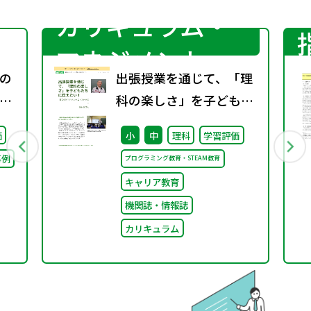
カリキュラム・
マネジメント
の
出張授業を通じて、「理
ポ
科の楽しさ」を子どもた
ちに伝えたい！ （理科の
価
小
中
理科
学習評価
ミカタWeb）
事例
プログラミング教育・STEAM教育
キャリア教育
機関誌・情報誌
カリキュラム