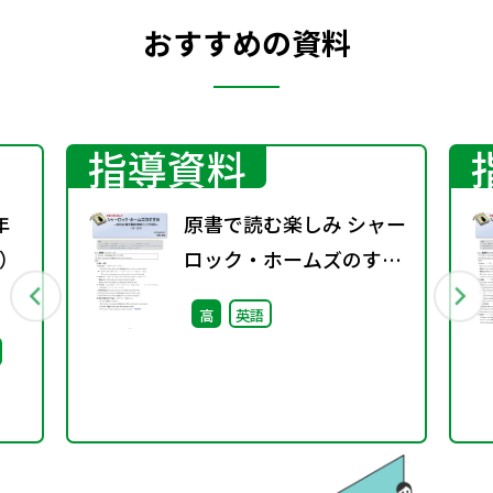
おすすめの資料
指導資料
年
原書で読む楽しみ シャー
）
ロック・ホームズのすす
め（11－137）―英文法
高
英語
と構文理解の教材として
の活用―