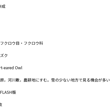
作成
フクロウ目・フクロウ科
ズク
-eared Owl
原，河川敷，農耕地にすむ。雪の少ない地方で見る機会が多い
LASH版
枚