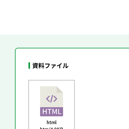
資料ファイル
html
htm/
4.0KB