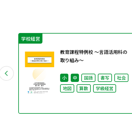
学校経営
科の
教育課程特例校 ～言語活用科の
取り組み～
会
小
中
国語
書写
社会
地図
算数
学級経営