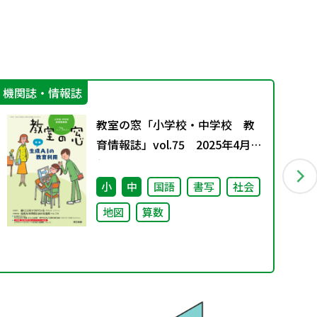
機関誌・情報誌
実
教室の窓「小学校・中学校 教
育情報誌」vol.75 2025年4月発
行
小
中
国語
書写
社会
地図
算数