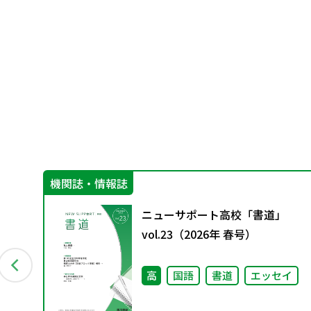
機関誌・情報誌
担
ニューサポート高校「書道」
の
vol.23（2026年 春号）
策
高
国語
書道
エッセイ