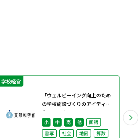
学校経営
機
「ウェルビーイング向上のため
の学校施設づくりのアイディア
集」の公表について
小
中
高
他
国語
書写
社会
地図
算数