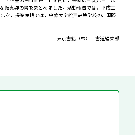
目！～墨の色は何色？」を例に，書跡の三次元モデル
な顔真卿の書をまとめました。活動報告では，平成三
報告を，授業実践では，専修大学松戸高等学校の，国際
東京書籍（株） 書道編集部