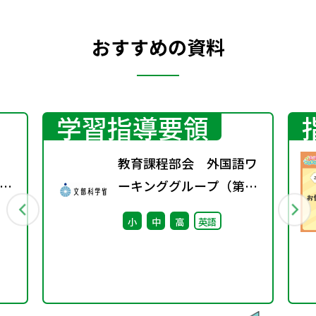
おすすめの資料
学習指導要領
教育課程部会 外国語ワ
情
ーキンググループ（第13
ル
回） 配付資料
小
中
高
英語
社
：
と
～