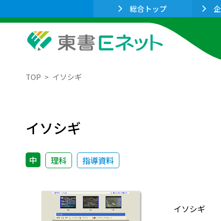
総合トップ
企
TOP
イソシギ
イソシギ
中
理科
指導資料
イソシギ