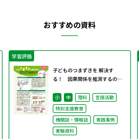
おすすめの資料
学習評価
子どものつまずきを 解決す
る！ 因果関係を推測するのが
苦手
小
中
理科
言語活動
特別支援教育
機関誌・情報誌
実践事例
実験資料