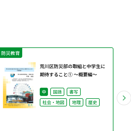
防災教育
実
荒川区防災部の取組と中学生に
期待すること① ～概要編～
中
国語
書写
社会・地図
地理
歴史