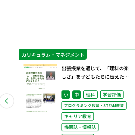
カリキュラム・マネジメント
グ
出張授業を通じて、「理科の楽
料
しさ」を子どもたちに伝えた
い！ （理科のミカタWeb）
小
中
理科
学習評価
プログラミング教育・STEAM教育
キャリア教育
機関誌・情報誌