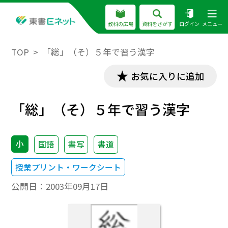
教科の広場
資料をさがす
ログイン
メニュー
TOP
「総」（そ）５年で習う漢字
お気に入りに追加
「総」（そ）５年で習う漢字
小
国語
書写
書道
授業プリント・ワークシート
公開日：
2003年09月17日