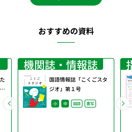
おすすめの資料
機関誌・情報誌
た
国語情報誌「こくごスタ
～
ジオ」第１号
能
小
中
国語
書写
題