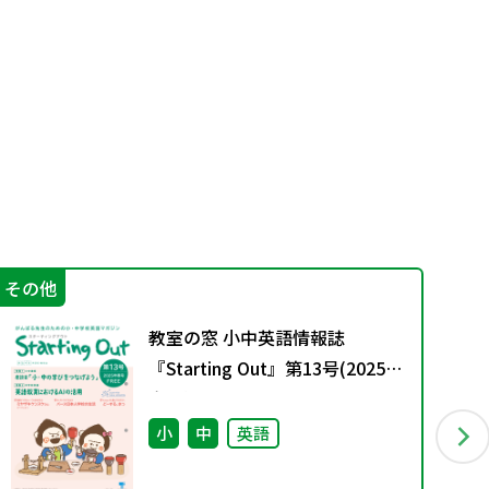
その他
学
教室の窓 小中英語情報誌
『Starting Out』第13号(2025年
春号)
小
中
英語