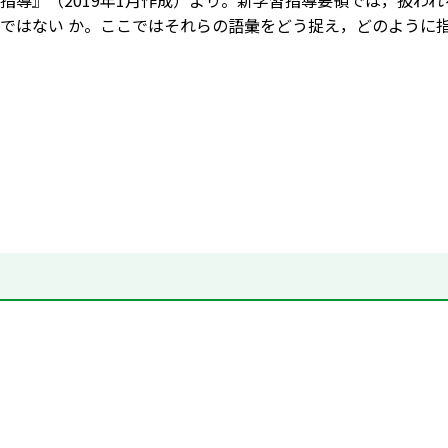
指導』（2019年1月作成）より。新学習指導要領では，扱わ
ではない か。ここではそれらの語彙をどう捉え，どのように指