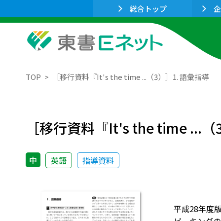
総合トップ
企
TOP
［移行資料『It's the time ...（3）］1. 語彙指導
［移行資料『It's the time ..
中
英語
指導資料
平成28年度版