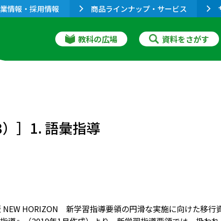
業情報・採用情報
商品ラインナップ・サービス
教科の広場
資料をさがす
.（3）］1. 語彙指導
 NEW HORIZON 新学習指導要領の円滑な実施に向けた移行資料『I