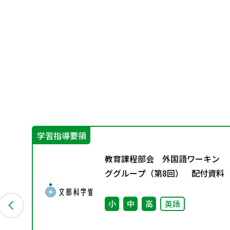
学習指導要領
Aス
教育課程部会 外国語ワーキン
ググループ（第8回） 配付資料
小
中
高
英語