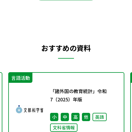
おすすめの資料
言語活動
「諸外国の教育統計」令和
7（2025）年版
小
中
高
他
英語
文科省情報