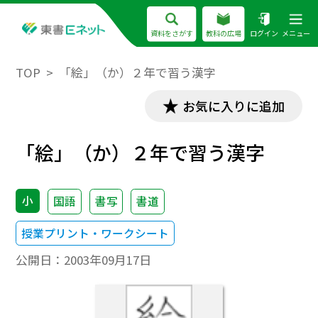
資料をさがす
教科の広場
ログイン
メニュー
TOP
「絵」（か）２年で習う漢字
お気に入りに追加
「絵」（か）２年で習う漢字
小
国語
書写
書道
授業プリント・ワークシート
公開日：
2003年09月17日