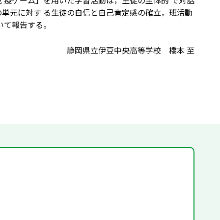
 疫ゲーム」を用いた学習活動は，生徒の主体的 で対話
の単元に対す る生徒の自信と自己肯定感の確立，班活動
いて報告する。
静岡県立伊豆中央高等学校 橋本 至