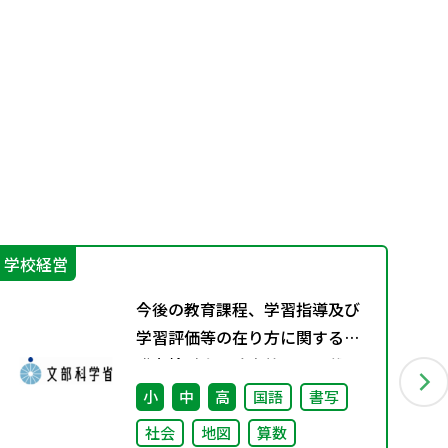
学校経営
学
今後の教育課程、学習指導及び
学習評価等の在り方に関する有
識者検討会の論点整理を掲載し
ました
小
中
高
国語
書写
社会
地図
算数