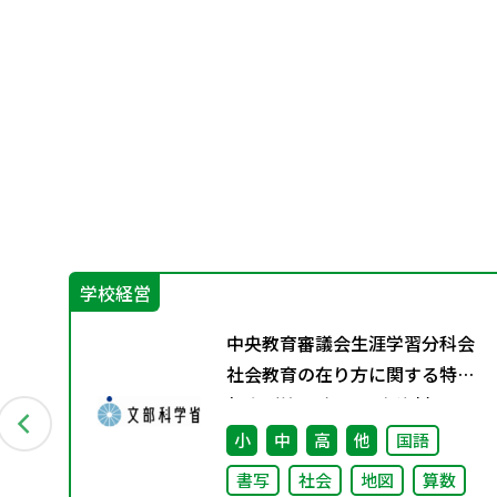
学校経営
中央教育審議会生涯学習分科会
社会教育の在り方に関する特別
部会（第1回） 配布資料
小
中
高
他
国語
書写
社会
地図
算数