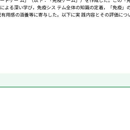
ードゲー ム」（以下：「免疫ゲーム」）を作成した。この「免
による深い学び，免疫シス テム全体の知識の定着，「免疫」
己有用感の涵養等に寄与した。以下に実 践内容とその評価につ