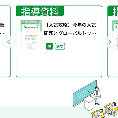
指導資料
低
【入試攻略】今年の入試
ー
問題とグローバルトップ
k
（第1回）
高
数学