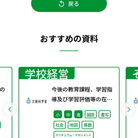
戻る
おすすめの資料
学校経営
の
今後の教育課程、学習指
導及び学習評価等の在り
方に関する有識者検討会
小
中
高
国語
書写
の論点整理を掲載しまし
社会
地図
算数
た
カリキュラム・マネジメント