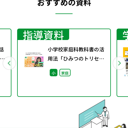
おすすめの資料
指導資料
話
小学校家庭科教科書の活
ス
用法「ひみつのトリセ
ア
ツ」
小
家庭