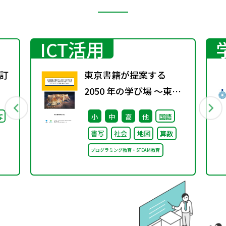
ICT活用
訂
東京書籍が提案する
2050 年の学び場 ～東京
書籍は大阪・関西万博
写
小
中
高
他
国語
「大阪ヘルスケア パビリ
書写
社会
地図
算数
オン」に出展・協賛しま
プログラミング教育・STEAM教育
す～