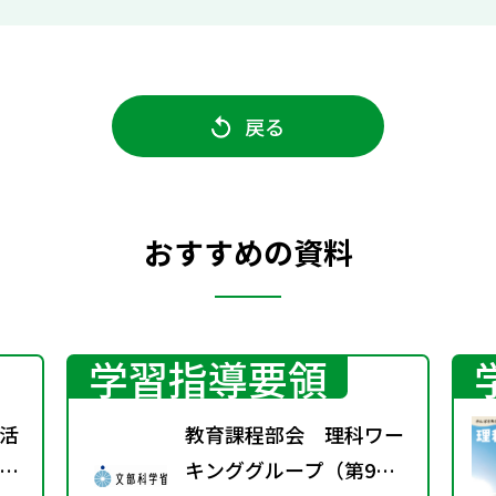
戻る
おすすめの資料
学習指導要領
活
教育課程部会 理科ワー
」
キンググループ（第9