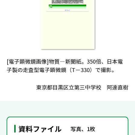
[電子顕微鏡画像]物質―新聞紙。350倍、日本電
子製の走査型電子顕微鏡（T－330）で撮影。
東京都目黒区立第三中学校 阿達直樹
資料ファイル
写真、1枚