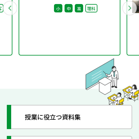
）子
回） 配付資料
写
小
中
高
理科
日
授業に役立つ資料集