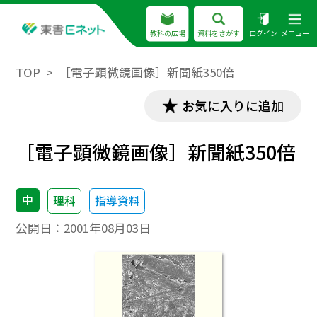
教科の広場
資料をさがす
ログイン
メニュー
TOP
［電子顕微鏡画像］新聞紙350倍
お気に入りに追加
［電子顕微鏡画像］新聞紙350倍
中
理科
指導資料
公開日：
2001年08月03日