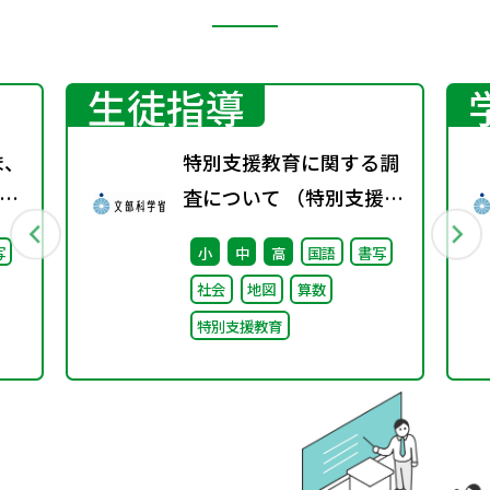
生徒指導
ま、
特別支援教育に関する調
査について （特別支援教
継
育体制整備状況調査、通
写
小
中
高
国語
書写
た
級による指導実施状況調
社会
地図
算数
査）
特別支援教育