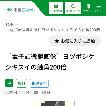
教科の広場
資料をさがす
ログイン
メニュー
TOP
［電子顕微鏡画像］ヨツボシケシキスイの触角200倍
お気に入りに追加
［電子顕微鏡画像］ヨツボシケ
シキスイの触角200倍
中
理科
指導資料
公開日：
2001年08月03日