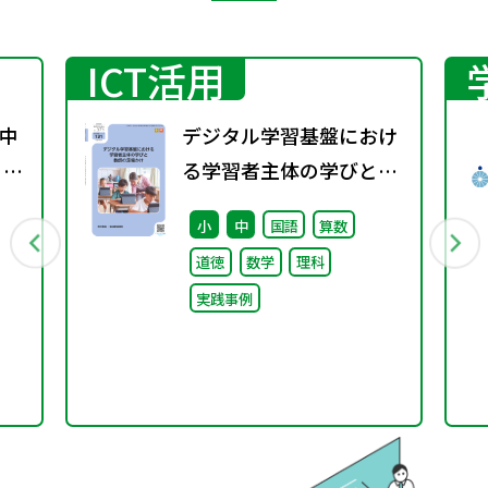
ICT活用
中
デジタル学習基盤におけ
 ～
る学習者主体の学びと教
師の足場かけ（特別課題
小
中
国語
算数
131）
道徳
数学
理科
実践事例