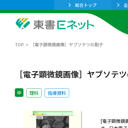
総合トップ
企
TOP
［電子顕微鏡画像］ヤブソテツの胞子
［電子顕微鏡画像］ヤブソテツ
中
理科
指導資料
[電子顕微鏡