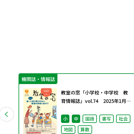
機関誌・情報誌
ィ
教室の窓「小学校・中学校 教
特
育情報誌」vol.74 2025年1月発
行
数
小
中
国語
書写
社会
地図
算数