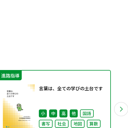
進路指導
学
言葉は、全ての学びの土台です
小
中
高
他
国語
書写
社会
地図
算数