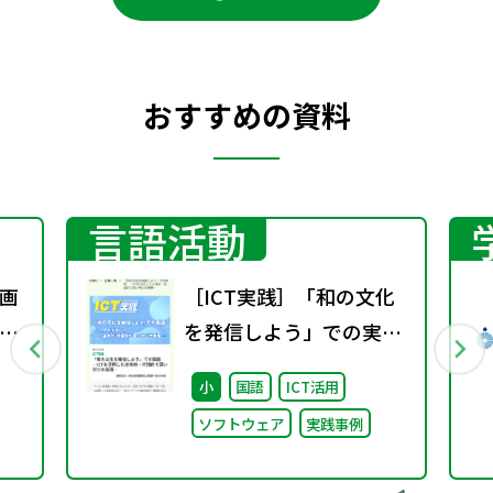
おすすめの資料
言語活動
画
［ICT実践］「和の文化
う
を発信しよう」での実
深
践 ―ICTを活用した主
小
国語
ICT活用
た
体的・対話的で深い学び
ソフトウェア
実践事例
例
の実現―