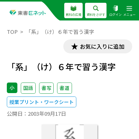
教科の広場
資料をさがす
ログイン
メニュー
TOP
「系」（け）６年で習う漢字
お気に入りに追加
「系」（け）６年で習う漢字
小
国語
書写
書道
授業プリント・ワークシート
公開日：
2003年09月17日