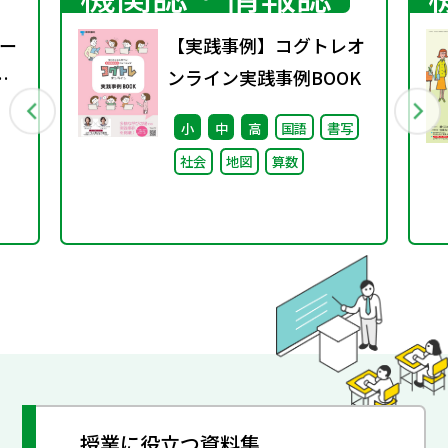
ー
【実践事例】コグトレオ
ンライン実践事例BOOK
小
中
高
国語
書写
ル
社会
地図
算数
開
授業に役立つ資料集