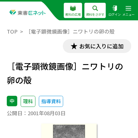
教科の広場
資料をさがす
ログイン
メニュー
TOP
［電子顕微鏡画像］ニワトリの卵の殻
お気に入りに追加
［電子顕微鏡画像］ニワトリの
卵の殻
中
理科
指導資料
公開日：
2001年08月03日