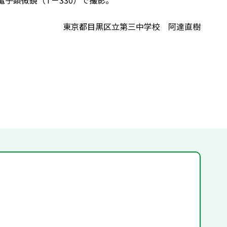
子顕微鏡（T－330）で撮影。
東京都目黒区立第三中学校 阿達直樹