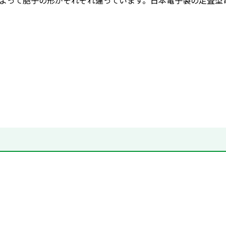
よって胞子の形がそれぞれ違っています。日本電子製の走査型電