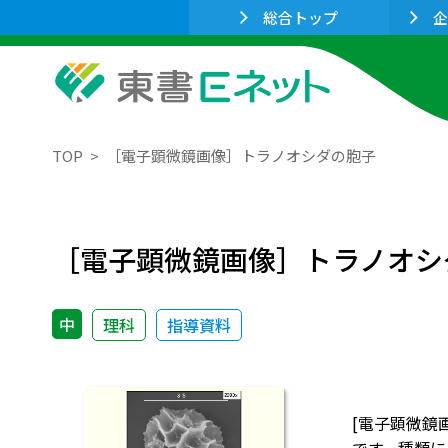
総合トップ
企
TOP
［電子顕微鏡画像］トラノオシダの胞子
［電子顕微鏡画像］トラノオシ
中
理科
指導資料
[電子顕微鏡