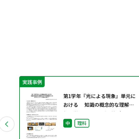
実践事例
教
第1学年『光による現象』単元に
1月発
おける 知識の概念的な理解を
促す学習展開の工夫 -箱プロジェ
クターの仕組みを通して‐
会
中
理科