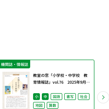
機関誌・情報誌
学
教室の窓「小学校・中学校 教
育情報誌」vol.76 2025年9月発
行
小
中
国語
書写
社会
地図
算数