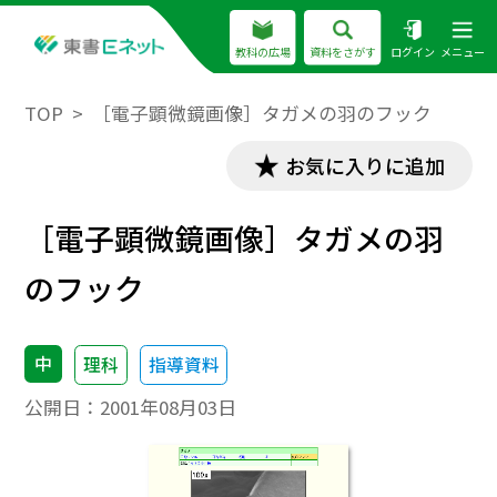
教科の広場
資料をさがす
ログイン
メニュー
TOP
［電子顕微鏡画像］タガメの羽のフック
お気に入りに追加
［電子顕微鏡画像］タガメの羽
のフック
中
理科
指導資料
公開日：
2001年08月03日