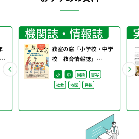
機関誌・情報誌
年
教室の窓「小学校・中学
校 教育情報誌」
2年
vol.74 2025年1月発行
小
中
国語
書写
硫黄
社会
地図
算数
験