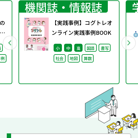
機関誌・情報誌
の
【実践事例】コグトレオ
ポ
ンライン実践事例BOOK
価
小
中
高
国語
書写
事例
社会
地図
算数