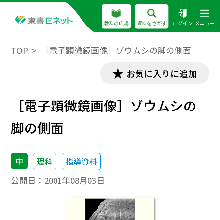
教科の広場
資料をさがす
ログイン
メニュー
TOP
［電子顕微鏡画像］ゾウムシの脚の側面
お気に入りに追加
［電子顕微鏡画像］ゾウムシの
脚の側面
中
理科
指導資料
公開日：
2001年08月03日