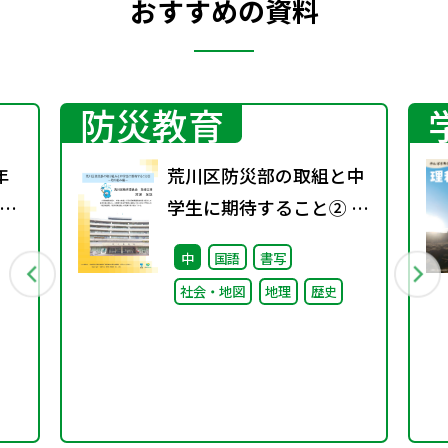
おすすめの資料
防災教育
年
荒川区防災部の取組と中
学生に期待すること② ～
2年
取り組み編～
中
国語
書写
硫黄
社会・地図
地理
歴史
験