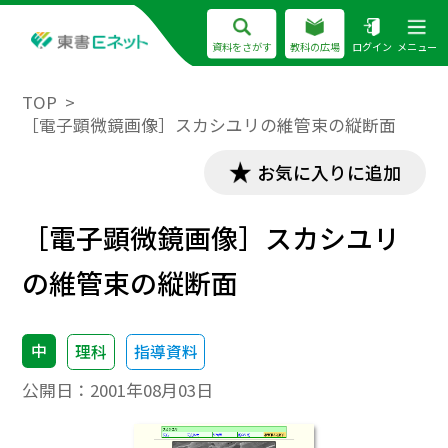
資料をさがす
教科の広場
ログイン
メニュー
TOP
［電子顕微鏡画像］スカシユリの維管束の縦断面
お気に入りに追加
［電子顕微鏡画像］スカシユリ
の維管束の縦断面
中
理科
指導資料
公開日：
2001年08月03日