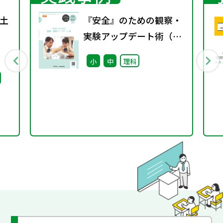
土
『安全』のための観察・
実験アップデート術（特
別課題137）
小
中
理科