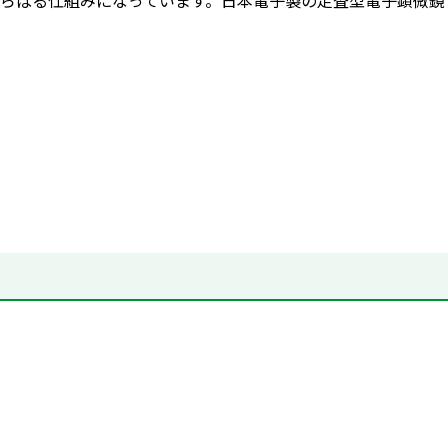
らばる仕組みになっています。日本電子製の走査型電子顕微鏡（