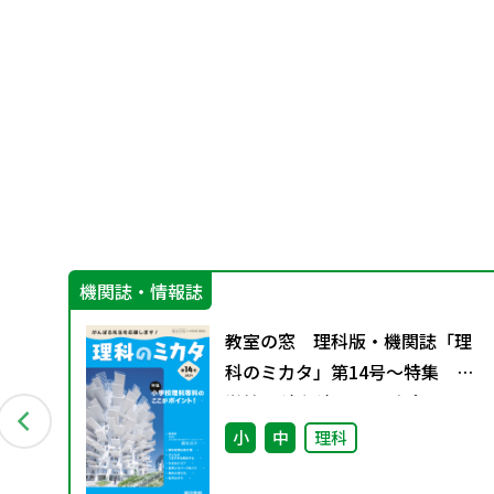
機関誌・情報誌
グ
教室の窓 理科版・機関誌「理
料
科のミカタ」第14号～特集 小
学校理科専科のここがポイン
ト！～
小
中
理科