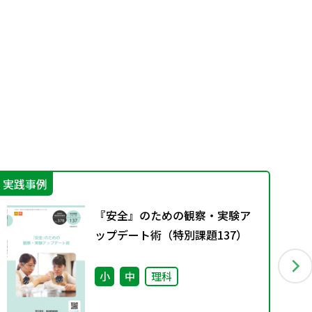
実践事例
学
『安全』のための観察・実験ア
ップデート術（特別課題137）
小
中
理科