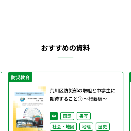
おすすめの資料
防災教育
荒川区防災部の取組と中学生に
期待すること① ～概要編～
中
国語
書写
社会・地図
地理
歴史