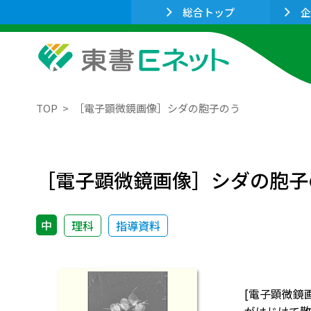
総合トップ
企
TOP
［電子顕微鏡画像］シダの胞子のう
［電子顕微鏡画像］シダの胞子
中
理科
指導資料
[電子顕微鏡