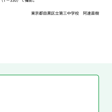
T－330）で撮影。
東京都目黒区立第三中学校 阿達直樹