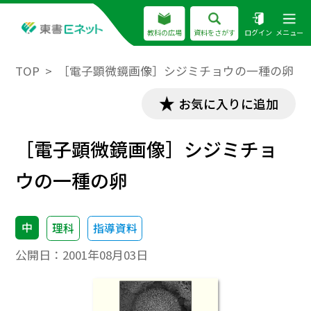
教科の広場
資料をさがす
ログイン
メニュー
TOP
［電子顕微鏡画像］シジミチョウの一種の卵
お気に入りに追加
［電子顕微鏡画像］シジミチョ
ウの一種の卵
中
理科
指導資料
公開日：
2001年08月03日