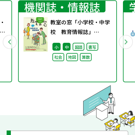
機関誌・情報誌
・
教室の窓「小学校・中学
特
校 教育情報誌」
vol.75 2025年4月発行
小
中
国語
書写
社会
地図
算数