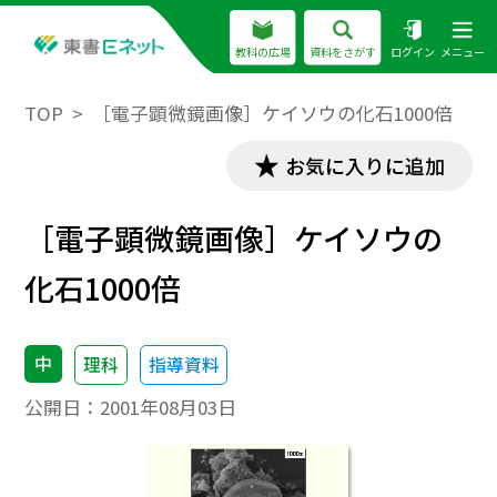
教科の広場
資料をさがす
ログイン
メニュー
TOP
［電子顕微鏡画像］ケイソウの化石1000倍
お気に入りに追加
［電子顕微鏡画像］ケイソウの
化石1000倍
中
理科
指導資料
公開日：
2001年08月03日