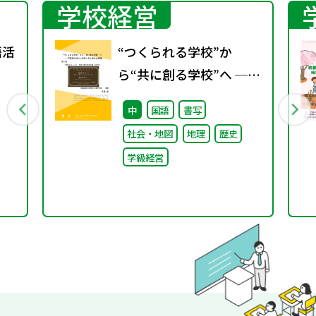
学校経営
語活
“つくられる学校”か
ら“共に創る学校”へ ──
不確実な時代に応答する
中
国語
書写
小津中の実践 第二回
社会・地図
地理
歴史
「学校のコンパス」生徒
学級経営
が創る学校の最上位方針