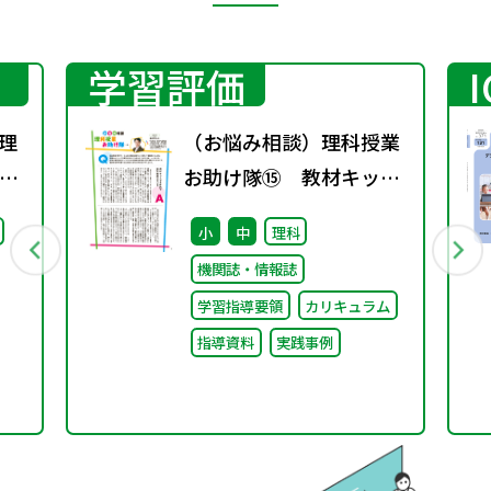
学習評価
理
（お悩み相談）理科授業
た
お助け隊⑮ 教材キット
科の
で主体的で個別最適な学
小
中
理科
びを
機関誌・情報誌
学習指導要領
カリキュラム
指導資料
実践事例