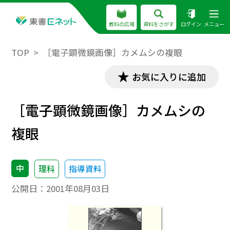
教科の広場
資料をさがす
ログイン
メニュー
TOP
［電子顕微鏡画像］カメムシの複眼
お気に入りに追加
［電子顕微鏡画像］カメムシの
複眼
中
理科
指導資料
公開日：
2001年08月03日